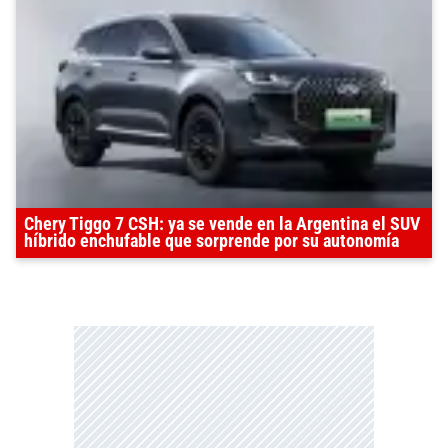
Chery Tiggo 7 CSH: ya se vende en la Argentina el SUV
híbrido enchufable que sorprende por su autonomía