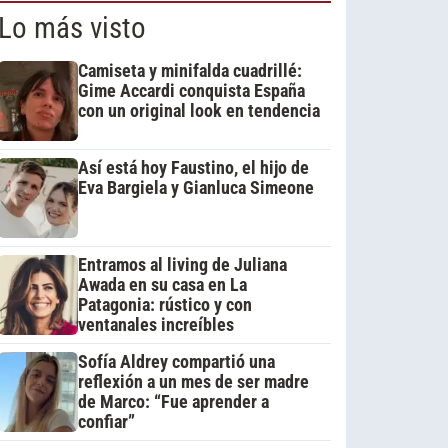
Lo más visto
Camiseta y minifalda cuadrillé:
Gime Accardi conquista España
con un original look en tendencia
Así está hoy Faustino, el hijo de
Eva Bargiela y Gianluca Simeone
Entramos al living de Juliana
Awada en su casa en La
Patagonia: rústico y con
ventanales increíbles
Sofía Aldrey compartió una
reflexión a un mes de ser madre
de Marco: “Fue aprender a
confiar”