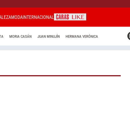
ALEZA
MODA
INTERNACIONAL
CARAS MIAMI
TA
MORIA CASÁN
JUAN MINUJÍN
HERMANA VERÓNICA
CARAS BRASIL
CARAS URUGUAY