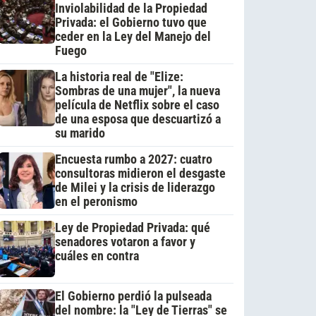
Inviolabilidad de la Propiedad
Privada: el Gobierno tuvo que
ceder en la Ley del Manejo del
Fuego
La historia real de "Elize:
Sombras de una mujer", la nueva
película de Netflix sobre el caso
de una esposa que descuartizó a
su marido
Encuesta rumbo a 2027: cuatro
consultoras midieron el desgaste
de Milei y la crisis de liderazgo
en el peronismo
Ley de Propiedad Privada: qué
senadores votaron a favor y
cuáles en contra
El Gobierno perdió la pulseada
del nombre: la "Ley de Tierras" se