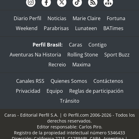
Diario Perfil
Noticias
Marie Claire
Fortuna
Weekend
Parabrisas
Lunateen
BATimes
Perfil Brasil:
Caras
Contigo
Aventuras Na Historia
Rolling Stone
Sport Buzz
Recreio
Maxima
Canales RSS
Quienes Somos
Contáctenos
Privacidad
Equipo
Reglas de participación
Tránsito
Caras - Editorial Perfil S.A.
| © Perfil.com 2006-2026 - Todos los
derechos reservados.
Editor responsable: Carlos Piro.
Registro de la propiedad intelectual número 5346433
Dirección:
California 2715
,
C1289ABI
,
CABA, Argentina
|