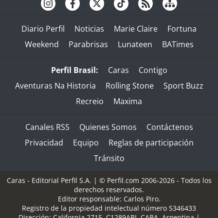
Diario Perfil
Noticias
Marie Claire
Fortuna
Weekend
Parabrisas
Lunateen
BATimes
Perfil Brasil:
Caras
Contigo
Aventuras Na Historia
Rolling Stone
Sport Buzz
Recreio
Maxima
Canales RSS
Quienes Somos
Contáctenos
Privacidad
Equipo
Reglas de participación
Tránsito
Caras - Editorial Perfil S.A.
| © Perfil.com 2006-2026 - Todos los
derechos reservados.
Editor responsable: Carlos Piro.
Registro de la propiedad intelectual número 5346433
Dirección:
California 2715
,
C1289ABI
,
CABA, Argentina
|