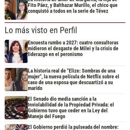
Fito Páez, y Balthazar Murillo, el chico que
conquistó a todos en la serie de Tévez
Lo más visto en Perfil
Encuesta rumbo a 2027: cuatro consultoras
midieron el desgaste de Milei y la crisis de
liderazgo en el peronismo
La historia real de "Elize: Sombras de una
mujer", la nueva película de Netflix sobre el
caso de una esposa que descuartizó a su
marido
El Senado dio media sanción a la
Inviolabilidad de la Propiedad Privada: el
Gobierno tuvo que ceder en la Ley del
Manejo del Fuego
El Gobierno perdió la pulseada del nombre: