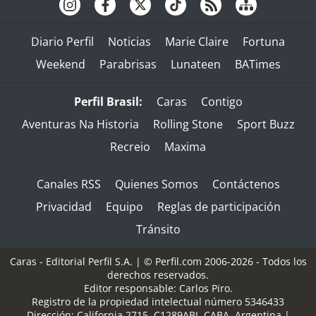
Diario Perfil
Noticias
Marie Claire
Fortuna
Weekend
Parabrisas
Lunateen
BATimes
Perfil Brasil:
Caras
Contigo
Aventuras Na Historia
Rolling Stone
Sport Buzz
Recreio
Maxima
Canales RSS
Quienes Somos
Contáctenos
Privacidad
Equipo
Reglas de participación
Tránsito
Caras - Editorial Perfil S.A.
| © Perfil.com 2006-2026 - Todos los
derechos reservados.
Editor responsable: Carlos Piro.
Registro de la propiedad intelectual número 5346433
Dirección:
California 2715
,
C1289ABI
,
CABA, Argentina
|