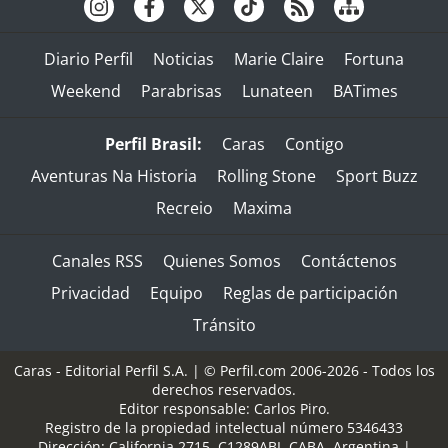
Diario Perfil
Noticias
Marie Claire
Fortuna
Weekend
Parabrisas
Lunateen
BATimes
Perfil Brasil:
Caras
Contigo
Aventuras Na Historia
Rolling Stone
Sport Buzz
Recreio
Maxima
Canales RSS
Quienes Somos
Contáctenos
Privacidad
Equipo
Reglas de participación
Tránsito
Caras - Editorial Perfil S.A.
| © Perfil.com 2006-2026 - Todos los
derechos reservados.
Editor responsable: Carlos Piro.
Registro de la propiedad intelectual número 5346433
Dirección:
California 2715
,
C1289ABI
,
CABA, Argentina
|