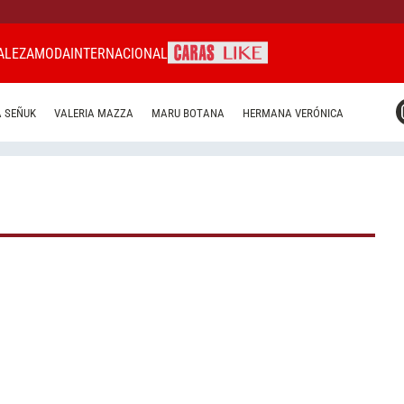
ALEZA
MODA
INTERNACIONAL
CARAS MIAMI
 SEÑUK
VALERIA MAZZA
MARU BOTANA
HERMANA VERÓNICA
CARAS BRASIL
CARAS URUGUAY