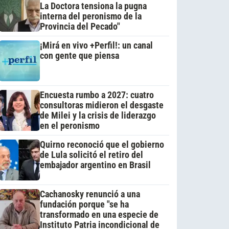
La Doctora tensiona la pugna
interna del peronismo de la
Provincia del Pecado"
¡Mirá en vivo +Perfil!: un canal
con gente que piensa
Encuesta rumbo a 2027: cuatro
consultoras midieron el desgaste
de Milei y la crisis de liderazgo
en el peronismo
Quirno reconoció que el gobierno
de Lula solicitó el retiro del
embajador argentino en Brasil
Cachanosky renunció a una
fundación porque "se ha
transformado en una especie de
Instituto Patria incondicional de