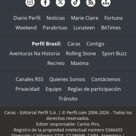
Diario Perfil
Noticias
Marie Claire
Fortuna
Weekend
Parabrisas
Lunateen
BATimes
Perfil Brasil:
Caras
Contigo
Aventuras Na Historia
Rolling Stone
Sport Buzz
Recreio
Maxima
Canales RSS
Quienes Somos
Contáctenos
Privacidad
Equipo
Reglas de participación
Tránsito
Caras - Editorial Perfil S.A.
| © Perfil.com 2006-2026 - Todos los
derechos reservados.
Editor responsable: Carlos Piro.
Registro de la propiedad intelectual número 5346433
Dirección:
California 2715
,
C1289ABI
,
CABA, Argentina
|