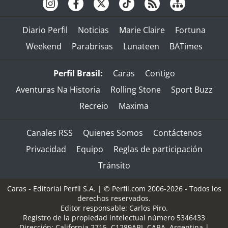
Diario Perfil
Noticias
Marie Claire
Fortuna
Weekend
Parabrisas
Lunateen
BATimes
Perfil Brasil:
Caras
Contigo
Aventuras Na Historia
Rolling Stone
Sport Buzz
Recreio
Maxima
Canales RSS
Quienes Somos
Contáctenos
Privacidad
Equipo
Reglas de participación
Tránsito
Caras - Editorial Perfil S.A.
| © Perfil.com 2006-2026 - Todos los
derechos reservados.
Editor responsable: Carlos Piro.
Registro de la propiedad intelectual número 5346433
Dirección:
California 2715
,
C1289ABI
,
CABA, Argentina
|