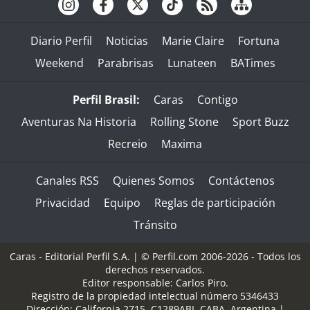
Diario Perfil
Noticias
Marie Claire
Fortuna
Weekend
Parabrisas
Lunateen
BATimes
Perfil Brasil:
Caras
Contigo
Aventuras Na Historia
Rolling Stone
Sport Buzz
Recreio
Maxima
Canales RSS
Quienes Somos
Contáctenos
Privacidad
Equipo
Reglas de participación
Tránsito
Caras - Editorial Perfil S.A.
| © Perfil.com 2006-2026 - Todos los
derechos reservados.
Editor responsable: Carlos Piro.
Registro de la propiedad intelectual número 5346433
Dirección:
California 2715
,
C1289ABI
,
CABA, Argentina
|