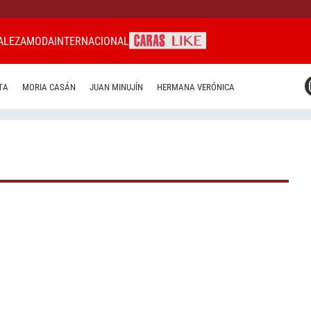
ALEZA
MODA
INTERNACIONAL
CARAS MIAMI
TA
MORIA CASÁN
JUAN MINUJÍN
HERMANA VERÓNICA
CARAS BRASIL
CARAS URUGUAY