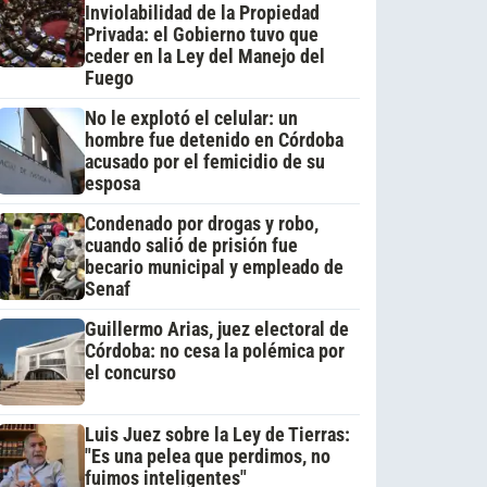
Inviolabilidad de la Propiedad
Privada: el Gobierno tuvo que
ceder en la Ley del Manejo del
Fuego
No le explotó el celular: un
hombre fue detenido en Córdoba
acusado por el femicidio de su
esposa
Condenado por drogas y robo,
cuando salió de prisión fue
becario municipal y empleado de
Senaf
Guillermo Arias, juez electoral de
Córdoba: no cesa la polémica por
el concurso
Luis Juez sobre la Ley de Tierras:
"Es una pelea que perdimos, no
fuimos inteligentes"