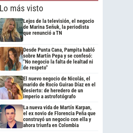
Lo más visto
Lejos de la televisión, el negocio
de Marina Señuk, la periodista
que renunció a TN
Desde Punta Cana, Pampita habló
sobre Martín Pepa y se confesó:
"No negocio la falta de lealtad ni
de respeto"
El nuevo negocio de Nicolás, el
marido de Rocío Guirao Díaz en el
desierto: de heredero de un
imperio a astrofotógrafo
La nueva vida de Martín Karpan,
el ex novio de Florencia Peña que
construyó un negocio con ella y
ahora triunfa en Colombia