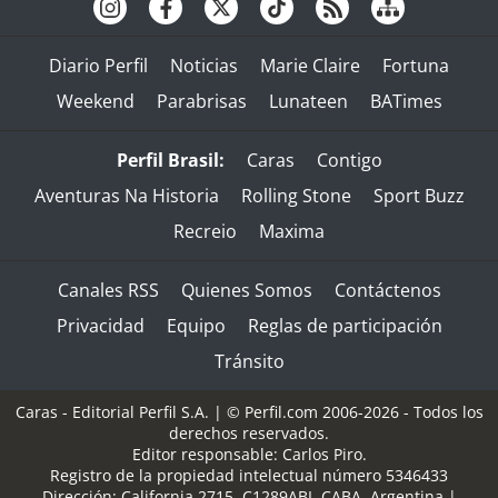
Diario Perfil
Noticias
Marie Claire
Fortuna
Weekend
Parabrisas
Lunateen
BATimes
Perfil Brasil:
Caras
Contigo
Aventuras Na Historia
Rolling Stone
Sport Buzz
Recreio
Maxima
Canales RSS
Quienes Somos
Contáctenos
Privacidad
Equipo
Reglas de participación
Tránsito
Caras - Editorial Perfil S.A.
| © Perfil.com 2006-2026 - Todos los
derechos reservados.
Editor responsable: Carlos Piro.
Registro de la propiedad intelectual número 5346433
Dirección:
California 2715
,
C1289ABI
,
CABA, Argentina
|