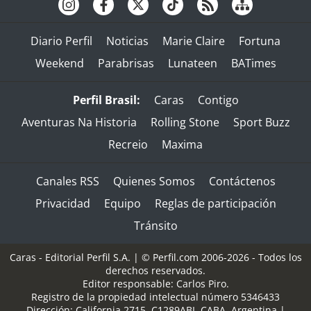
Diario Perfil
Noticias
Marie Claire
Fortuna
Weekend
Parabrisas
Lunateen
BATimes
Perfil Brasil:
Caras
Contigo
Aventuras Na Historia
Rolling Stone
Sport Buzz
Recreio
Maxima
Canales RSS
Quienes Somos
Contáctenos
Privacidad
Equipo
Reglas de participación
Tránsito
Caras - Editorial Perfil S.A.
| © Perfil.com 2006-2026 - Todos los
derechos reservados.
Editor responsable: Carlos Piro.
Registro de la propiedad intelectual número 5346433
Dirección:
California 2715
,
C1289ABI
,
CABA, Argentina
|