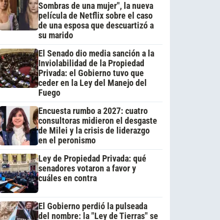
Sombras de una mujer", la nueva
película de Netflix sobre el caso
de una esposa que descuartizó a
su marido
El Senado dio media sanción a la
Inviolabilidad de la Propiedad
Privada: el Gobierno tuvo que
ceder en la Ley del Manejo del
Fuego
Encuesta rumbo a 2027: cuatro
consultoras midieron el desgaste
de Milei y la crisis de liderazgo
en el peronismo
Ley de Propiedad Privada: qué
senadores votaron a favor y
cuáles en contra
El Gobierno perdió la pulseada
del nombre: la "Ley de Tierras" se