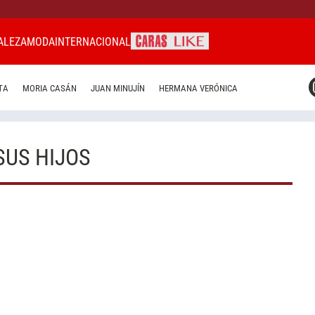
ALEZA
MODA
INTERNACIONAL
CARAS MIAMI
TA
MORIA CASÁN
JUAN MINUJÍN
HERMANA VERÓNICA
CARAS BRASIL
CARAS URUGUAY
SUS HIJOS