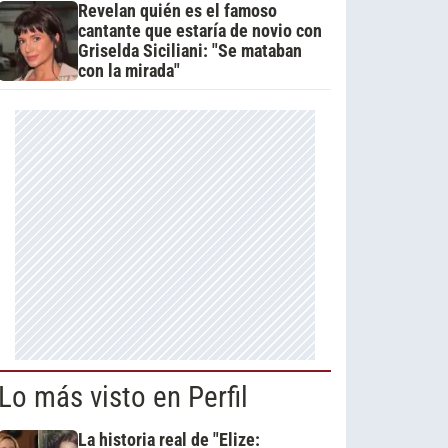
Revelan quién es el famoso
cantante que estaría de novio con
Griselda Siciliani: "Se mataban
con la mirada"
Lo más visto en Perfil
La historia real de "Elize: