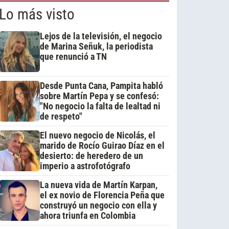
Lo más visto
Lejos de la televisión, el negocio
de Marina Señuk, la periodista
que renunció a TN
Desde Punta Cana, Pampita habló
sobre Martín Pepa y se confesó:
"No negocio la falta de lealtad ni
de respeto"
El nuevo negocio de Nicolás, el
marido de Rocío Guirao Díaz en el
desierto: de heredero de un
imperio a astrofotógrafo
La nueva vida de Martín Karpan,
el ex novio de Florencia Peña que
construyó un negocio con ella y
ahora triunfa en Colombia