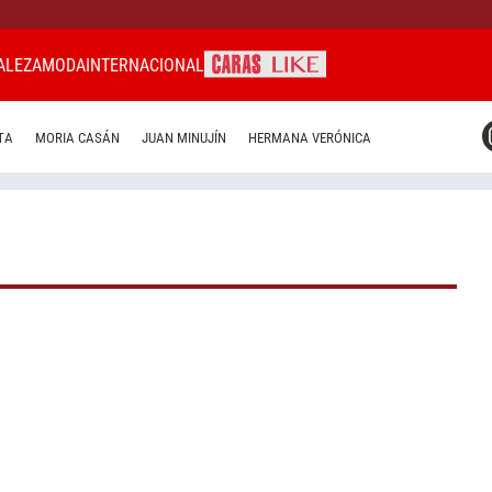
ALEZA
MODA
INTERNACIONAL
CARAS MIAMI
TA
MORIA CASÁN
JUAN MINUJÍN
HERMANA VERÓNICA
CARAS BRASIL
CARAS URUGUAY