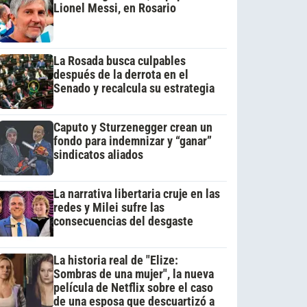
Lionel Messi, en Rosario
La Rosada busca culpables
después de la derrota en el
Senado y recalcula su estrategia
Caputo y Sturzenegger crean un
fondo para indemnizar y “ganar”
sindicatos aliados
La narrativa libertaria cruje en las
redes y Milei sufre las
consecuencias del desgaste
La historia real de "Elize:
Sombras de una mujer", la nueva
película de Netflix sobre el caso
de una esposa que descuartizó a