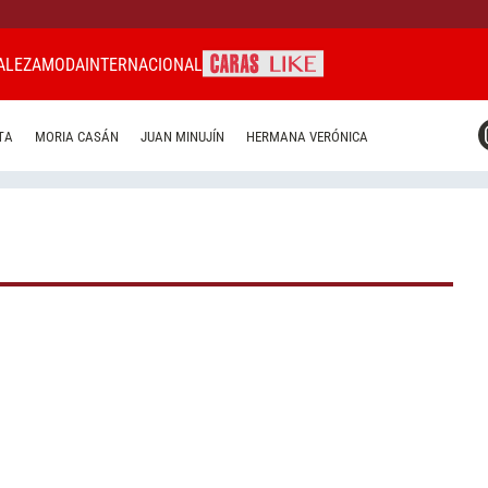
ALEZA
MODA
INTERNACIONAL
CARAS MIAMI
TA
MORIA CASÁN
JUAN MINUJÍN
HERMANA VERÓNICA
CARAS BRASIL
CARAS URUGUAY