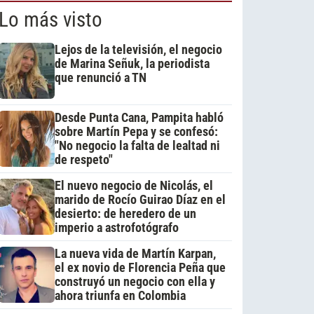
Lo más visto
Lejos de la televisión, el negocio
de Marina Señuk, la periodista
que renunció a TN
Desde Punta Cana, Pampita habló
sobre Martín Pepa y se confesó:
"No negocio la falta de lealtad ni
de respeto"
El nuevo negocio de Nicolás, el
marido de Rocío Guirao Díaz en el
desierto: de heredero de un
imperio a astrofotógrafo
La nueva vida de Martín Karpan,
el ex novio de Florencia Peña que
construyó un negocio con ella y
ahora triunfa en Colombia