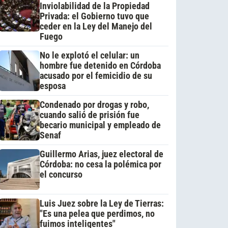
Inviolabilidad de la Propiedad
Privada: el Gobierno tuvo que
ceder en la Ley del Manejo del
Fuego
No le explotó el celular: un
hombre fue detenido en Córdoba
acusado por el femicidio de su
esposa
Condenado por drogas y robo,
cuando salió de prisión fue
becario municipal y empleado de
Senaf
Guillermo Arias, juez electoral de
Córdoba: no cesa la polémica por
el concurso
Luis Juez sobre la Ley de Tierras:
"Es una pelea que perdimos, no
fuimos inteligentes"