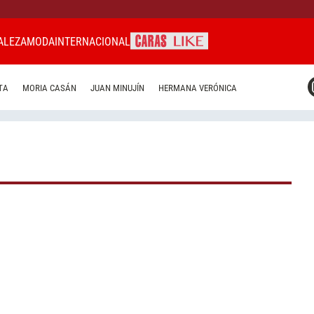
ALEZA
MODA
INTERNACIONAL
CARAS MIAMI
TA
MORIA CASÁN
JUAN MINUJÍN
HERMANA VERÓNICA
CARAS BRASIL
CARAS URUGUAY