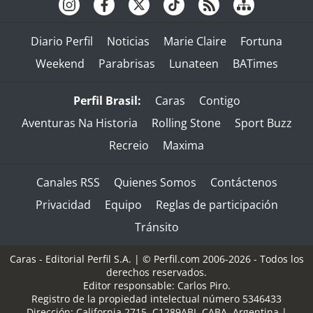
Diario Perfil
Noticias
Marie Claire
Fortuna
Weekend
Parabrisas
Lunateen
BATimes
Perfil Brasil:
Caras
Contigo
Aventuras Na Historia
Rolling Stone
Sport Buzz
Recreio
Maxima
Canales RSS
Quienes Somos
Contáctenos
Privacidad
Equipo
Reglas de participación
Tránsito
Caras - Editorial Perfil S.A.
| © Perfil.com 2006-2026 - Todos los
derechos reservados.
Editor responsable: Carlos Piro.
Registro de la propiedad intelectual número 5346433
Dirección:
California 2715
,
C1289ABI
,
CABA, Argentina
|