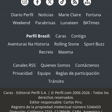
Diario Perfil
Noticias
Marie Claire
Fortuna
Weekend
Parabrisas
Lunateen
BATimes
Perfil Brasil:
Caras
Contigo
Aventuras Na Historia
Rolling Stone
Sport Buzz
Recreio
Maxima
Canales RSS
Quienes Somos
Contáctenos
Privacidad
Equipo
Reglas de participación
Tránsito
Caras - Editorial Perfil S.A.
| © Perfil.com 2006-2026 - Todos los
derechos reservados.
Editor responsable: Carlos Piro.
Registro de la propiedad intelectual número 5346433
Dirección:
California 2715
,
C1289ABI
,
CABA, Argentina
|