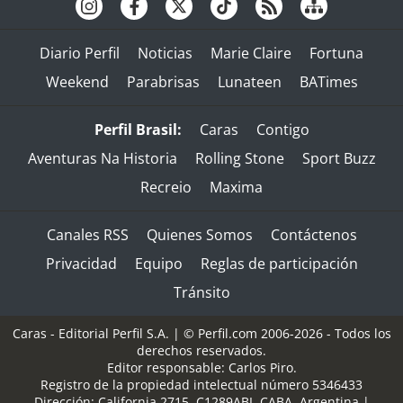
Diario Perfil
Noticias
Marie Claire
Fortuna
Weekend
Parabrisas
Lunateen
BATimes
Perfil Brasil:
Caras
Contigo
Aventuras Na Historia
Rolling Stone
Sport Buzz
Recreio
Maxima
Canales RSS
Quienes Somos
Contáctenos
Privacidad
Equipo
Reglas de participación
Tránsito
Caras - Editorial Perfil S.A.
| © Perfil.com 2006-2026 - Todos los
derechos reservados.
Editor responsable: Carlos Piro.
Registro de la propiedad intelectual número 5346433
Dirección:
California 2715
,
C1289ABI
,
CABA, Argentina
|