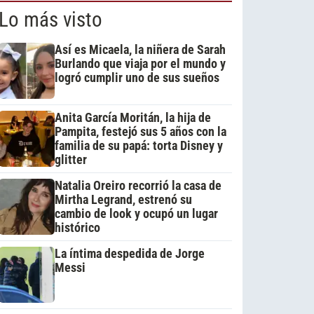
Lo más visto
Así es Micaela, la niñera de Sarah
Burlando que viaja por el mundo y
logró cumplir uno de sus sueños
Anita García Moritán, la hija de
Pampita, festejó sus 5 años con la
familia de su papá: torta Disney y
glitter
Natalia Oreiro recorrió la casa de
Mirtha Legrand, estrenó su
cambio de look y ocupó un lugar
histórico
La íntima despedida de Jorge
Messi