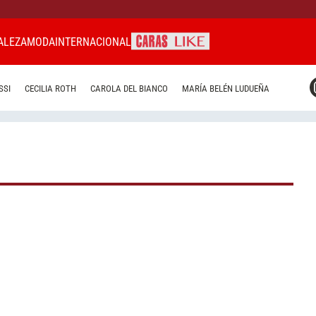
ALEZA
MODA
INTERNACIONAL
CARAS MIAMI
SSI
CECILIA ROTH
CAROLA DEL BIANCO
MARÍA BELÉN LUDUEÑA
CARAS BRASIL
CARAS URUGUAY