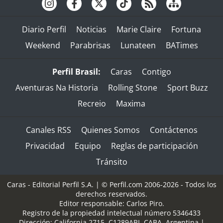
Diario Perfil
Noticias
Marie Claire
Fortuna
Weekend
Parabrisas
Lunateen
BATimes
Perfil Brasil:
Caras
Contigo
Aventuras Na Historia
Rolling Stone
Sport Buzz
Recreio
Maxima
Canales RSS
Quienes Somos
Contáctenos
Privacidad
Equipo
Reglas de participación
Tránsito
Caras - Editorial Perfil S.A.
| © Perfil.com 2006-2026 - Todos los
derechos reservados.
Editor responsable: Carlos Piro.
Registro de la propiedad intelectual número 5346433
Dirección:
California 2715
,
C1289ABI
,
CABA, Argentina
|