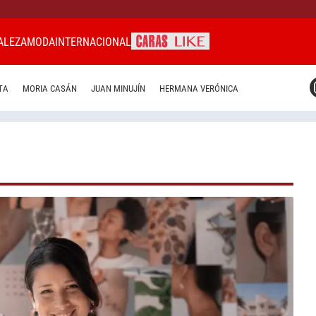
ALEZA
MODA
INTERNACIONAL
CARAS MIAMI
TA
MORIA CASÁN
JUAN MINUJÍN
HERMANA VERÓNICA
CARAS BRASIL
CARAS URUGUAY