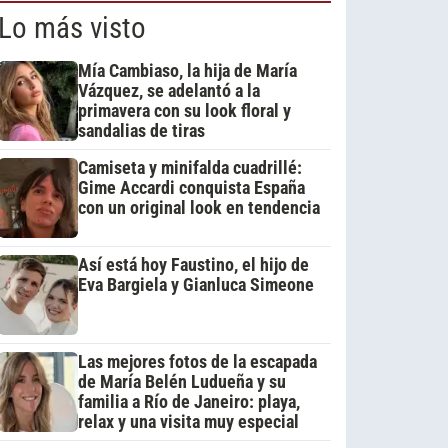
Lo más visto
Mía Cambiaso, la hija de María
Vázquez, se adelantó a la
primavera con su look floral y
sandalias de tiras
Camiseta y minifalda cuadrillé:
Gime Accardi conquista España
con un original look en tendencia
Así está hoy Faustino, el hijo de
Eva Bargiela y Gianluca Simeone
Las mejores fotos de la escapada
de María Belén Ludueña y su
familia a Río de Janeiro: playa,
relax y una visita muy especial