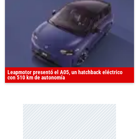
Leapmotor presentó el A05, un hatchback eléctrico
con 510 km de autonomía