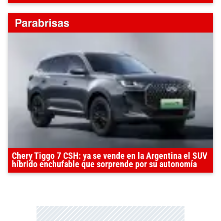
Chery Tiggo 7 CSH: ya se vende en la Argentina el SUV
híbrido enchufable que sorprende por su autonomía