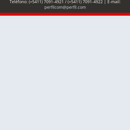
Teléfono:
(+5411) 7091-4921
/
(+5411) 7091-4922
| E-mail:
perfilcom@perfil.com