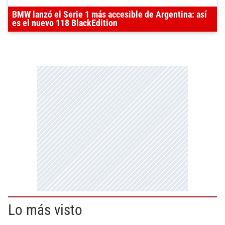
BMW lanzó el Serie 1 más accesible de Argentina: así
es el nuevo 118 BlackEdition
Lo más visto