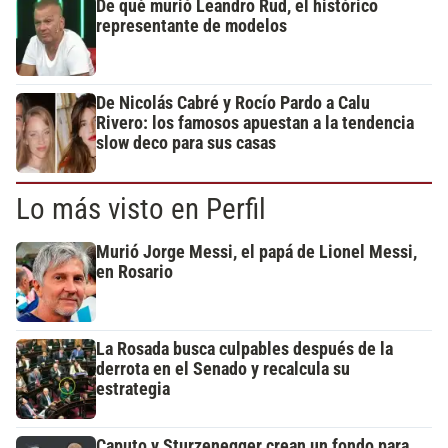
De qué murió Leandro Rud, el histórico
representante de modelos
De Nicolás Cabré y Rocío Pardo a Calu
Rivero: los famosos apuestan a la tendencia
slow deco para sus casas
Lo más visto en Perfil
Murió Jorge Messi, el papá de Lionel Messi,
en Rosario
La Rosada busca culpables después de la
derrota en el Senado y recalcula su
estrategia
Caputo y Sturzenegger crean un fondo para