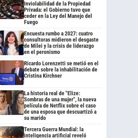
Inviolabilidad de la Propiedad
Privada: el Gobierno tuvo que
ceder en la Ley del Manejo del
Fuego
Encuesta rumbo a 2027: cuatro
consultoras midieron el desgaste
de Milei y la crisis de liderazgo
en el peronismo
Ricardo Lorenzetti se metió en el
debate sobre la inhabilitación de
Cristina Kirchner
La historia real de "Elize:
Sombras de una mujer", la nueva
película de Netflix sobre el caso
de una esposa que descuartizó a
su marido
Tercera Guerra Mundial: la
inteligencia artificial reveló