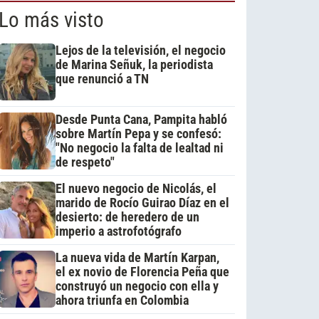
Lo más visto
Lejos de la televisión, el negocio
de Marina Señuk, la periodista
que renunció a TN
Desde Punta Cana, Pampita habló
sobre Martín Pepa y se confesó:
"No negocio la falta de lealtad ni
de respeto"
El nuevo negocio de Nicolás, el
marido de Rocío Guirao Díaz en el
desierto: de heredero de un
imperio a astrofotógrafo
La nueva vida de Martín Karpan,
el ex novio de Florencia Peña que
construyó un negocio con ella y
ahora triunfa en Colombia