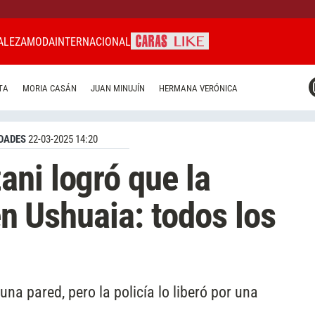
ALEZA
MODA
INTERNACIONAL
CARAS MIAMI
TA
MORIA CASÁN
JUAN MINUJÍN
HERMANA VERÓNICA
CARAS BRASIL
CARAS URUGUAY
DADES
22-03-2025 14:20
ni logró que la
 en Ushuaia: todos los
una pared, pero la policía lo liberó por una