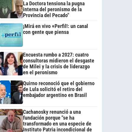
La Doctora tensiona la pugna
interna del peronismo de la
Provincia del Pecado"
¡Mirá en vivo +Perfil!: un canal
con gente que piensa
Encuesta rumbo a 2027: cuatro
consultoras midieron el desgaste
de Milei y la crisis de liderazgo
en el peronismo
Quirno reconoció que el gobierno
de Lula solicitó el retiro del
embajador argentino en Brasil
Cachanosky renunció a una
fundación porque "se ha
transformado en una especie de
Instituto Patria incondicional de