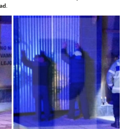
tad
.