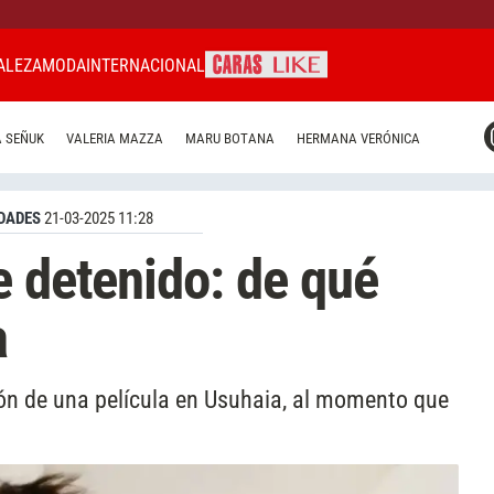
ALEZA
MODA
INTERNACIONAL
CARAS MIAMI
 SEÑUK
VALERIA MAZZA
MARU BOTANA
HERMANA VERÓNICA
CARAS BRASIL
CARAS URUGUAY
DADES
21-03-2025 11:28
e detenido: de qué
a
ión de una película en Usuhaia, al momento que