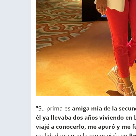
"Su prima es
amiga mía de la secun
él ya llevaba dos años viviendo en 
viajé a conocerlo, me apuró y me f
realidad era que la mujer vivía en
Ro