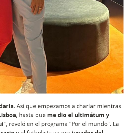
daria
. Así que empezamos a charlar mientras
Lisboa
, hasta que
me dio el ultimátum y
ui
", reveló en el programa "Por el mundo". La
sario
y el futbolista ya era
jugador del