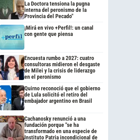
La Doctora tensiona la pugna
interna del peronismo de la
Provincia del Pecado"
¡Mirá en vivo +Perfil!: un canal
con gente que piensa
Encuesta rumbo a 2027: cuatro
consultoras midieron el desgaste
de Milei y la crisis de liderazgo
en el peronismo
Quirno reconoció que el gobierno
de Lula solicitó el retiro del
embajador argentino en Brasil
Cachanosky renunció a una
fundación porque "se ha
transformado en una especie de
Instituto Patria incondicional de