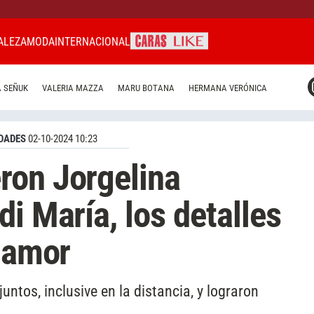
ALEZA
MODA
INTERNACIONAL
CARAS MIAMI
 SEÑUK
VALERIA MAZZA
MARU BOTANA
HERMANA VERÓNICA
CARAS BRASIL
CARAS URUGUAY
DADES
02-10-2024 10:23
ron Jorgelina
i María, los detalles
e amor
untos, inclusive en la distancia, y lograron