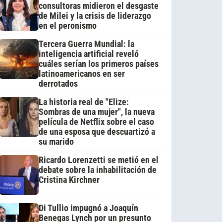
consultoras midieron el desgaste
de Milei y la crisis de liderazgo
en el peronismo
Tercera Guerra Mundial: la
inteligencia artificial reveló
cuáles serían los primeros países
latinoamericanos en ser
derrotados
La historia real de "Elize:
Sombras de una mujer", la nueva
película de Netflix sobre el caso
de una esposa que descuartizó a
su marido
Ricardo Lorenzetti se metió en el
debate sobre la inhabilitación de
Cristina Kirchner
Di Tullio impugnó a Joaquín
Benegas Lynch por un presunto