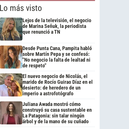
Lo más visto
Lejos de la televisión, el negocio
de Marina Señuk, la periodista
que renunció a TN
Desde Punta Cana, Pampita habló
sobre Martín Pepa y se confesó:
"No negocio la falta de lealtad ni
de respeto"
El nuevo negocio de Nicolás, el
marido de Rocío Guirao Díaz en el
desierto: de heredero de un
imperio a astrofotógrafo
Juliana Awada mostró cómo
construyó su casa sustentable en
La Patagonia: sin talar ningún
árbol y de la mano de su cuñado