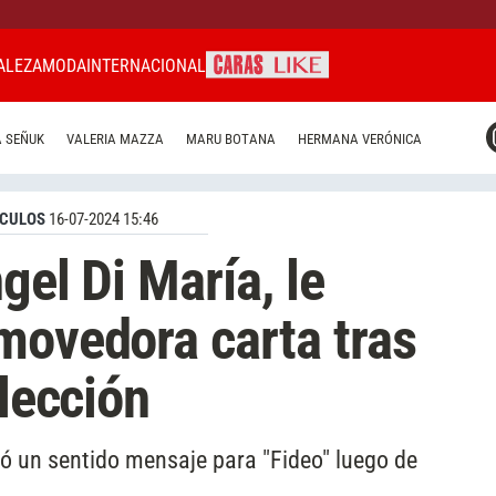
ALEZA
MODA
INTERNACIONAL
CARAS MIAMI
 SEÑUK
VALERIA MAZZA
MARU BOTANA
HERMANA VERÓNICA
CARAS BRASIL
CARAS URUGUAY
CULOS
16-07-2024 15:46
gel Di María, le
movedora carta tras
elección
ió un sentido mensaje para "Fideo" luego de