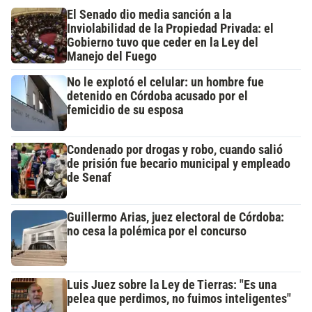
El Senado dio media sanción a la
Inviolabilidad de la Propiedad Privada: el
Gobierno tuvo que ceder en la Ley del
Manejo del Fuego
No le explotó el celular: un hombre fue
detenido en Córdoba acusado por el
femicidio de su esposa
Condenado por drogas y robo, cuando salió
de prisión fue becario municipal y empleado
de Senaf
Guillermo Arias, juez electoral de Córdoba:
no cesa la polémica por el concurso
Luis Juez sobre la Ley de Tierras: "Es una
pelea que perdimos, no fuimos inteligentes"