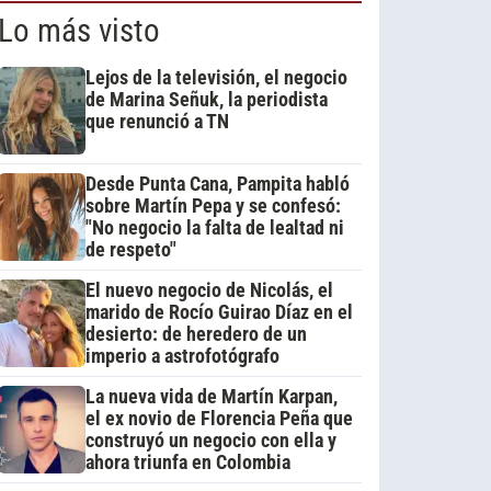
Lo más visto
Lejos de la televisión, el negocio
de Marina Señuk, la periodista
que renunció a TN
Desde Punta Cana, Pampita habló
sobre Martín Pepa y se confesó:
"No negocio la falta de lealtad ni
de respeto"
El nuevo negocio de Nicolás, el
marido de Rocío Guirao Díaz en el
desierto: de heredero de un
imperio a astrofotógrafo
La nueva vida de Martín Karpan,
el ex novio de Florencia Peña que
construyó un negocio con ella y
ahora triunfa en Colombia