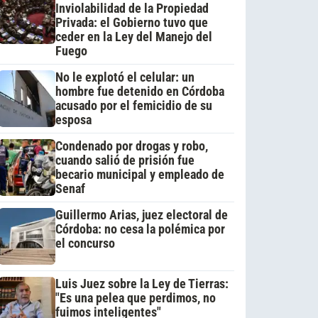
Inviolabilidad de la Propiedad
Privada: el Gobierno tuvo que
ceder en la Ley del Manejo del
Fuego
No le explotó el celular: un
hombre fue detenido en Córdoba
acusado por el femicidio de su
esposa
Condenado por drogas y robo,
cuando salió de prisión fue
becario municipal y empleado de
Senaf
Guillermo Arias, juez electoral de
Córdoba: no cesa la polémica por
el concurso
Luis Juez sobre la Ley de Tierras:
"Es una pelea que perdimos, no
fuimos inteligentes"