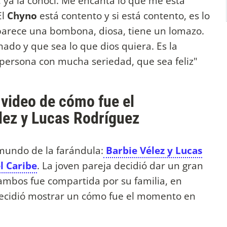
, ya la conocí. Me encanta lo que me está
El
Chyno
está contento y si está contento, es lo
arece una bombona, diosa, tiene un lomazo.
ado y que sea lo que dios quiera. Es la
persona con mucha seriedad, que sea feliz"
 video de cómo fue el
ez y Lucas Rodríguez
mundo de la farándula:
Barbie Vélez y Lucas
l Caribe
. La joven pareja decidió dar un gran
e ambos fue compartida por su familia, en
decidió mostrar un cómo fue el momento en