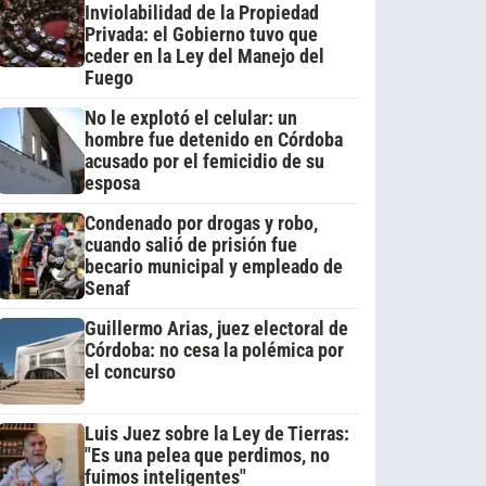
Inviolabilidad de la Propiedad
Privada: el Gobierno tuvo que
ceder en la Ley del Manejo del
Fuego
No le explotó el celular: un
hombre fue detenido en Córdoba
acusado por el femicidio de su
esposa
Condenado por drogas y robo,
cuando salió de prisión fue
becario municipal y empleado de
Senaf
Guillermo Arias, juez electoral de
Córdoba: no cesa la polémica por
el concurso
Luis Juez sobre la Ley de Tierras:
"Es una pelea que perdimos, no
fuimos inteligentes"