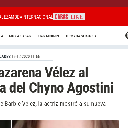
ALEZA
MODA
INTERNACIONAL
CARAS MIAMI
TA
MORIA CASÁN
JUAN MINUJÍN
HERMANA VERÓNICA
CARAS BRASIL
CARAS URUGUAY
DADES
16-12-2020 11:55
azarena Vélez al
ia del Chyno Agostini
 Barbie Vélez, la actriz mostró a su nueva