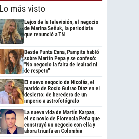
Lo más visto
Lejos de la televisión, el negocio
de Marina Señuk, la periodista
que renunció a TN
Desde Punta Cana, Pampita habló
sobre Martín Pepa y se confesó:
"No negocio la falta de lealtad ni
de respeto"
El nuevo negocio de Nicolás, el
marido de Rocío Guirao Díaz en el
desierto: de heredero de un
imperio a astrofotógrafo
La nueva vida de Martín Karpan,
el ex novio de Florencia Peña que
construyó un negocio con ella y
ahora triunfa en Colombia