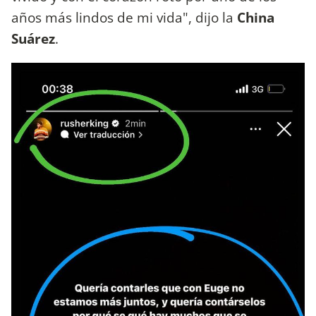
años más lindos de mi vida", dijo la
China
Suárez
.