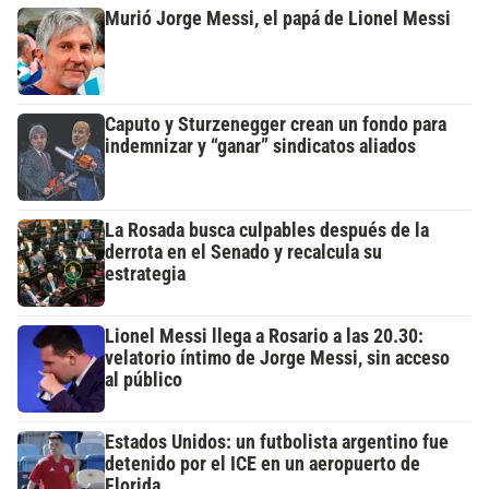
Murió Jorge Messi, el papá de Lionel Messi
Caputo y Sturzenegger crean un fondo para
indemnizar y “ganar” sindicatos aliados
La Rosada busca culpables después de la
derrota en el Senado y recalcula su
estrategia
Lionel Messi llega a Rosario a las 20.30:
velatorio íntimo de Jorge Messi, sin acceso
al público
Estados Unidos: un futbolista argentino fue
detenido por el ICE en un aeropuerto de
Florida