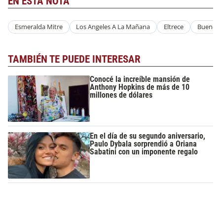
EN ESTA NOTA
Esmeralda Mitre
Los Angeles A La Mañana
Eltrece
Buenos 
TAMBIÉN TE PUEDE INTERESAR
Conocé la increíble mansión de
Anthony Hopkins de más de 10
millones de dólares
En el día de su segundo aniversario,
Paulo Dybala sorprendió a Oriana
Sabatini con un imponente regalo