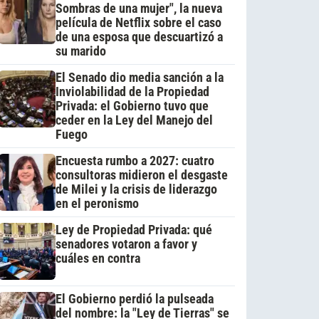
Sombras de una mujer", la nueva
película de Netflix sobre el caso
de una esposa que descuartizó a
su marido
El Senado dio media sanción a la
Inviolabilidad de la Propiedad
Privada: el Gobierno tuvo que
ceder en la Ley del Manejo del
Fuego
Encuesta rumbo a 2027: cuatro
consultoras midieron el desgaste
de Milei y la crisis de liderazgo
en el peronismo
Ley de Propiedad Privada: qué
senadores votaron a favor y
cuáles en contra
El Gobierno perdió la pulseada
del nombre: la "Ley de Tierras" se