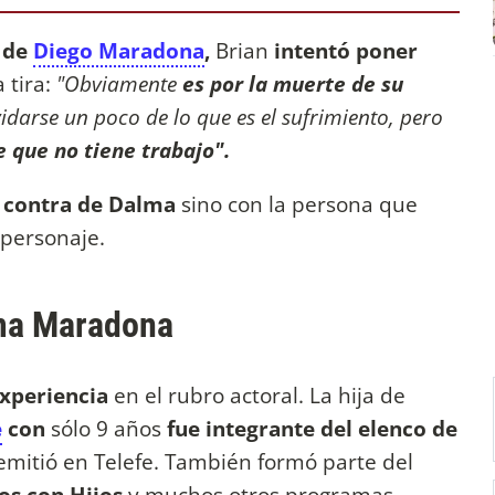
a de
Diego Maradona
,
Brian
intentó poner
 tira:
"Obviamente
es por la muerte de su
idarse un poco de lo que es el sufrimiento, pero
e que no tiene trabajo".
n contra de Dalma
sino con la persona que
 personaje.
lma Maradona
xperiencia
en el rubro actoral. La hija de
e
con
sólo 9 años
fue integrante del elenco de
e emitió en Telefe. También formó parte del
dos con Hijos
y muchos otros programas