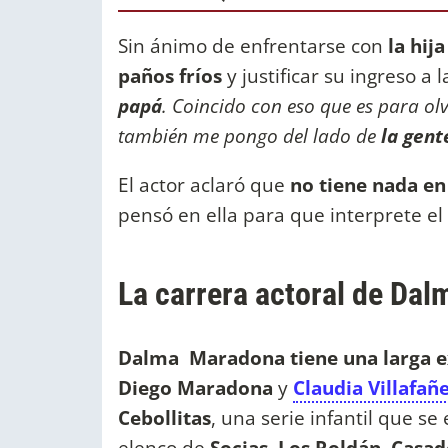
Sin ánimo de enfrentarse con
la hij
paños fríos
y justificar su ingreso a la
papá
. Coincido con eso que es para olv
también me pongo del lado de
la gent
El actor aclaró que
no tiene nada e
pensó en ella para que interprete el
La carrera actoral de Da
Dalma Maradona tiene una larga e
Diego Maradona
y
Claudia Villafañ
Cebollitas
, una serie infantil que s
elenco de
Socias, Los Roldán, Casa