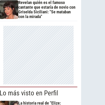
Revelan quién es el famoso
cantante que estaría de novio con
Griselda Siciliani: "Se mataban
con la mirada"
Lo más visto en Perfil
La historia real de "Elize: