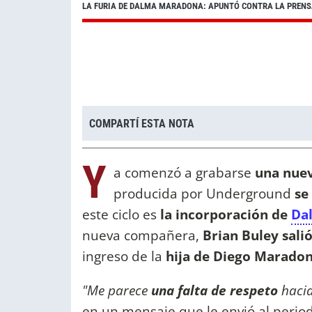
LA FURIA DE DALMA MARADONA: APUNTÓ CONTRA LA PRENS
COMPARTÍ ESTA NOTA
Y
a comenzó a grabarse
una nuev
producida por Underground
se
este ciclo es
la incorporación de
Da
nueva compañera,
Brian Buley sali
ingreso de la
hija de Diego Maradon
"Me parece
una falta de respeto
hacia
en un mensaje que le envió al perio