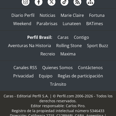
Diario Perfil
Noticias
Marie Claire
Fortuna
Weekend
Parabrisas
Lunateen
BATimes
Perfil Brasil:
Caras
Contigo
Aventuras Na Historia
Rolling Stone
Sport Buzz
Recreio
Maxima
Canales RSS
Quienes Somos
Contáctenos
Privacidad
Equipo
Reglas de participación
Tránsito
Caras - Editorial Perfil S.A.
| © Perfil.com 2006-2026 - Todos los
derechos reservados.
Editor responsable: Carlos Piro.
Registro de la propiedad intelectual número 5346433
Dirección:
California 2715
,
C1289ABI
,
CABA, Argentina
|