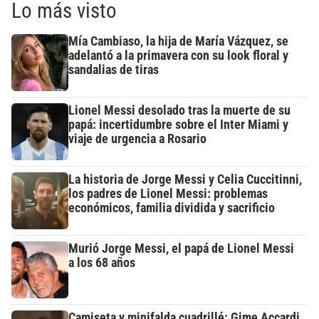
Lo más visto
Mía Cambiaso, la hija de María Vázquez, se
adelantó a la primavera con su look floral y
sandalias de tiras
Lionel Messi desolado tras la muerte de su
papá: incertidumbre sobre el Inter Miami y
viaje de urgencia a Rosario
La historia de Jorge Messi y Celia Cuccitinni,
los padres de Lionel Messi: problemas
económicos, familia dividida y sacrificio
Murió Jorge Messi, el papá de Lionel Messi
a los 68 años
Camiseta y minifalda cuadrillé: Gime Accardi