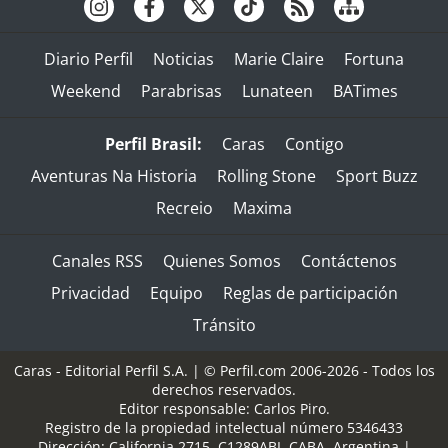
Diario Perfil
Noticias
Marie Claire
Fortuna
Weekend
Parabrisas
Lunateen
BATimes
Perfil Brasil:
Caras
Contigo
Aventuras Na Historia
Rolling Stone
Sport Buzz
Recreio
Maxima
Canales RSS
Quienes Somos
Contáctenos
Privacidad
Equipo
Reglas de participación
Tránsito
Caras - Editorial Perfil S.A.
| © Perfil.com 2006-2026 - Todos los
derechos reservados.
Editor responsable: Carlos Piro.
Registro de la propiedad intelectual número 5346433
Dirección:
California 2715
,
C1289ABI
,
CABA, Argentina
|