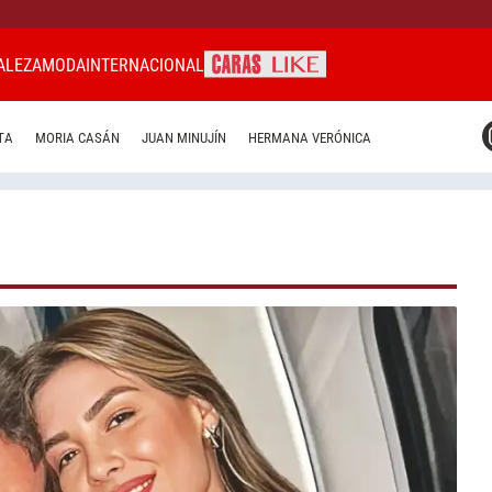
ALEZA
MODA
INTERNACIONAL
CARAS MIAMI
TA
MORIA CASÁN
JUAN MINUJÍN
HERMANA VERÓNICA
CARAS BRASIL
CARAS URUGUAY