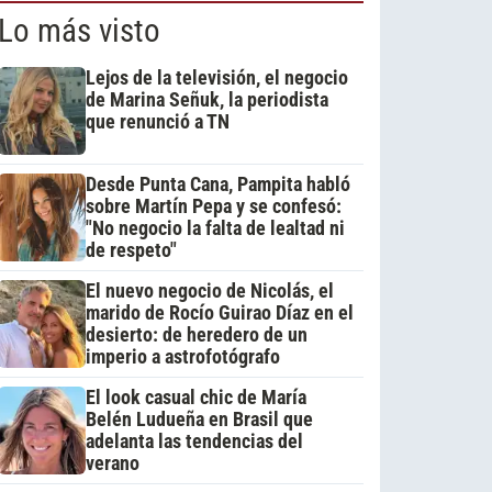
Lo más visto
Lejos de la televisión, el negocio
de Marina Señuk, la periodista
que renunció a TN
Desde Punta Cana, Pampita habló
sobre Martín Pepa y se confesó:
"No negocio la falta de lealtad ni
de respeto"
El nuevo negocio de Nicolás, el
marido de Rocío Guirao Díaz en el
desierto: de heredero de un
imperio a astrofotógrafo
El look casual chic de María
Belén Ludueña en Brasil que
adelanta las tendencias del
verano