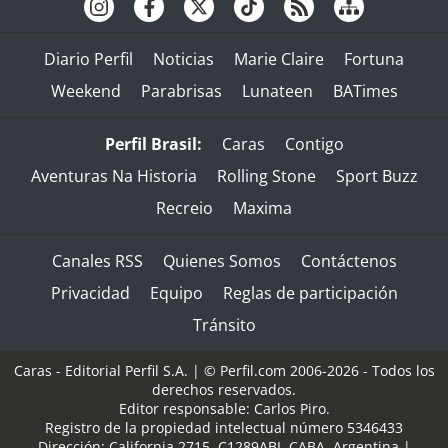
Diario Perfil
Noticias
Marie Claire
Fortuna
Weekend
Parabrisas
Lunateen
BATimes
Perfil Brasil:
Caras
Contigo
Aventuras Na Historia
Rolling Stone
Sport Buzz
Recreio
Maxima
Canales RSS
Quienes Somos
Contáctenos
Privacidad
Equipo
Reglas de participación
Tránsito
Caras - Editorial Perfil S.A.
| © Perfil.com 2006-2026 - Todos los
derechos reservados.
Editor responsable: Carlos Piro.
Registro de la propiedad intelectual número 5346433
Dirección:
California 2715
,
C1289ABI
,
CABA, Argentina
|