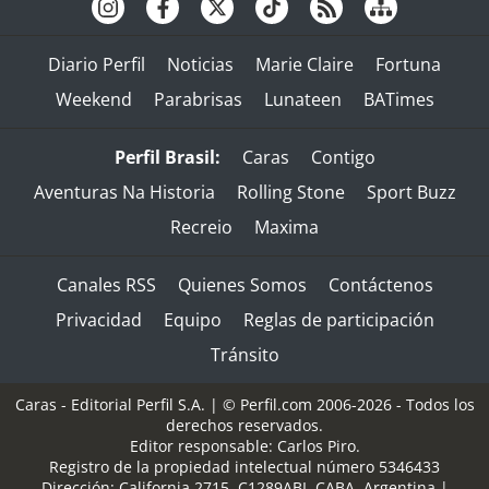
Diario Perfil
Noticias
Marie Claire
Fortuna
Weekend
Parabrisas
Lunateen
BATimes
Perfil Brasil:
Caras
Contigo
Aventuras Na Historia
Rolling Stone
Sport Buzz
Recreio
Maxima
Canales RSS
Quienes Somos
Contáctenos
Privacidad
Equipo
Reglas de participación
Tránsito
Caras - Editorial Perfil S.A.
| © Perfil.com 2006-2026 - Todos los
derechos reservados.
Editor responsable: Carlos Piro.
Registro de la propiedad intelectual número 5346433
Dirección:
California 2715
,
C1289ABI
,
CABA, Argentina
|