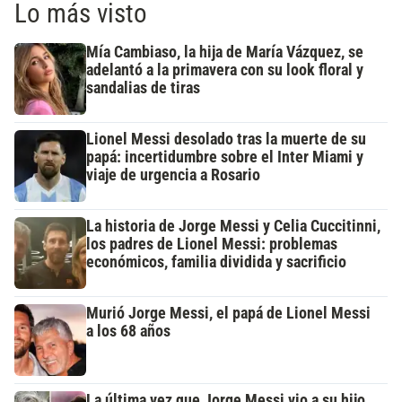
Lo más visto
Mía Cambiaso, la hija de María Vázquez, se
adelantó a la primavera con su look floral y
sandalias de tiras
Lionel Messi desolado tras la muerte de su
papá: incertidumbre sobre el Inter Miami y
viaje de urgencia a Rosario
La historia de Jorge Messi y Celia Cuccitinni,
los padres de Lionel Messi: problemas
económicos, familia dividida y sacrificio
Murió Jorge Messi, el papá de Lionel Messi
a los 68 años
La última vez que Jorge Messi vio a su hijo,