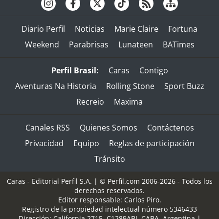
Diario Perfil
Noticias
Marie Claire
Fortuna
Weekend
Parabrisas
Lunateen
BATimes
Perfil Brasil:
Caras
Contigo
Aventuras Na Historia
Rolling Stone
Sport Buzz
Recreio
Maxima
Canales RSS
Quienes Somos
Contáctenos
Privacidad
Equipo
Reglas de participación
Tránsito
Caras - Editorial Perfil S.A.
| © Perfil.com 2006-2026 - Todos los
derechos reservados.
Editor responsable: Carlos Piro.
Registro de la propiedad intelectual número 5346433
Dirección:
California 2715
,
C1289ABI
,
CABA, Argentina
|