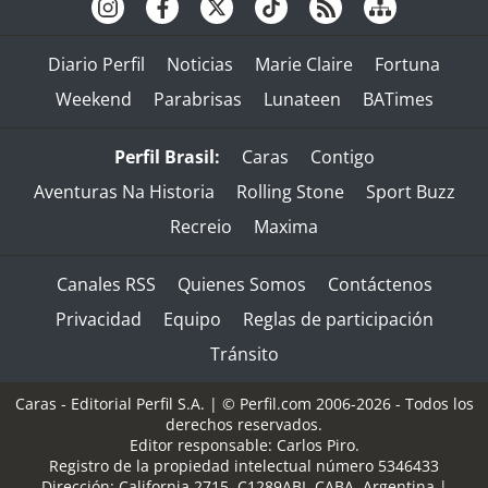
Diario Perfil
Noticias
Marie Claire
Fortuna
Weekend
Parabrisas
Lunateen
BATimes
Perfil Brasil:
Caras
Contigo
Aventuras Na Historia
Rolling Stone
Sport Buzz
Recreio
Maxima
Canales RSS
Quienes Somos
Contáctenos
Privacidad
Equipo
Reglas de participación
Tránsito
Caras - Editorial Perfil S.A.
| © Perfil.com 2006-2026 - Todos los
derechos reservados.
Editor responsable: Carlos Piro.
Registro de la propiedad intelectual número 5346433
Dirección:
California 2715
,
C1289ABI
,
CABA, Argentina
|