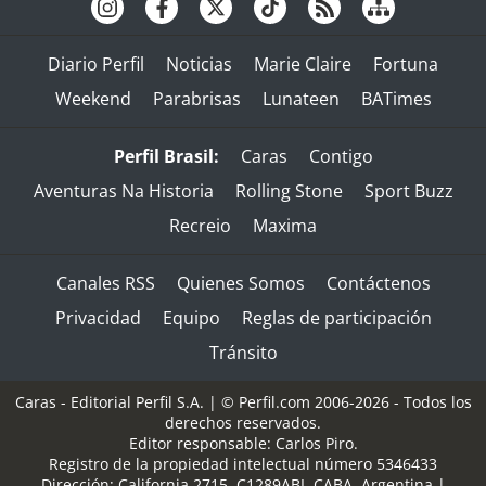
Diario Perfil
Noticias
Marie Claire
Fortuna
Weekend
Parabrisas
Lunateen
BATimes
Perfil Brasil:
Caras
Contigo
Aventuras Na Historia
Rolling Stone
Sport Buzz
Recreio
Maxima
Canales RSS
Quienes Somos
Contáctenos
Privacidad
Equipo
Reglas de participación
Tránsito
Caras - Editorial Perfil S.A.
| © Perfil.com 2006-2026 - Todos los
derechos reservados.
Editor responsable: Carlos Piro.
Registro de la propiedad intelectual número 5346433
Dirección:
California 2715
,
C1289ABI
,
CABA, Argentina
|