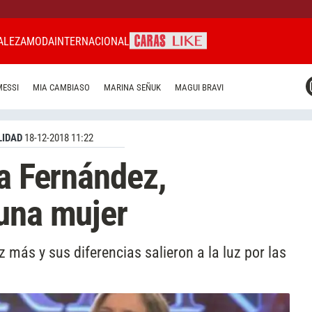
ALEZA
MODA
INTERNACIONAL
CARAS MIAMI
MESSI
MIA CAMBIASO
MARINA SEÑUK
MAGUI BRAVI
CARAS BRASIL
CARAS URUGUAY
IDAD
18-12-2018 11:22
ta Fernández,
una mujer
 más y sus diferencias salieron a la luz por las