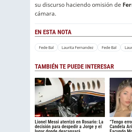
su discurso haciendo omisión de
Fe
cámara.
EN ESTA NOTA
Fede Bal
Laurita Fernandez
Fede Bal
Laur
TAMBIÉN TE PUEDE INTERESAR
Lionel Messi aterrizó en Rosario: La
“Tengo erro
decisión para despedir a Jorge y el
Candela Ari
lugar donde descansará
Facundo Mo