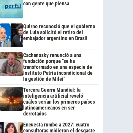
con gente que piensa
Quirno reconoció que el gobierno
de Lula solicitó el retiro del
embajador argentino en Brasil
Cachanosky renunció a una
fundación porque "se ha
transformado en una especie de
Instituto Patria incondicional de
la gestión de Milei"
Tercera Guerra Mundial: la
inteligencia artificial reveló
cuáles serían los primeros países
latinoamericanos en ser
derrotados
Encuesta rumbo a 2027: cuatro
consultoras midieron el desgaste