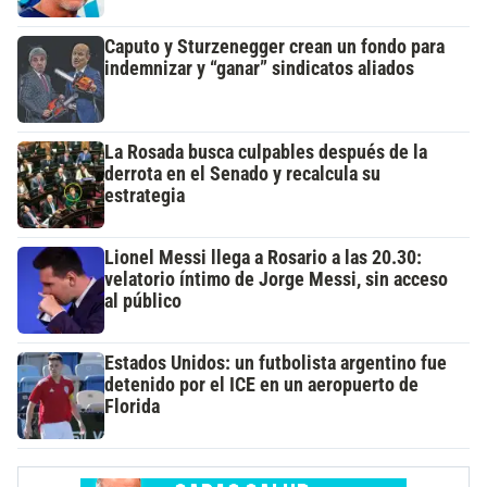
Caputo y Sturzenegger crean un fondo para
indemnizar y “ganar” sindicatos aliados
La Rosada busca culpables después de la
derrota en el Senado y recalcula su
estrategia
Lionel Messi llega a Rosario a las 20.30:
velatorio íntimo de Jorge Messi, sin acceso
al público
Estados Unidos: un futbolista argentino fue
detenido por el ICE en un aeropuerto de
Florida