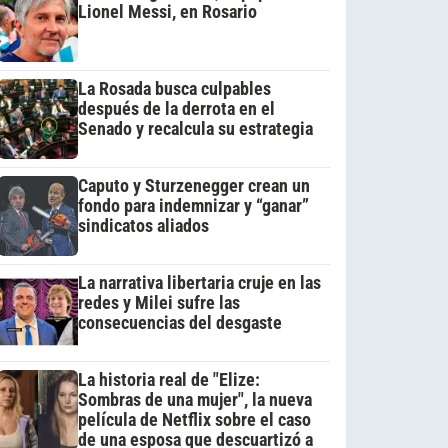
Lionel Messi, en Rosario
La Rosada busca culpables
después de la derrota en el
Senado y recalcula su estrategia
Caputo y Sturzenegger crean un
fondo para indemnizar y “ganar”
sindicatos aliados
La narrativa libertaria cruje en las
redes y Milei sufre las
consecuencias del desgaste
La historia real de "Elize:
Sombras de una mujer", la nueva
película de Netflix sobre el caso
de una esposa que descuartizó a